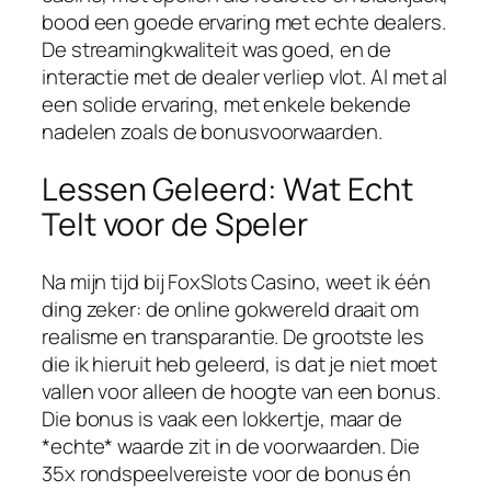
bood een goede ervaring met echte dealers.
De streamingkwaliteit was goed, en de
interactie met de dealer verliep vlot. Al met al
een solide ervaring, met enkele bekende
nadelen zoals de bonusvoorwaarden.
Lessen Geleerd: Wat Echt
Telt voor de Speler
Na mijn tijd bij FoxSlots Casino, weet ik één
ding zeker: de online gokwereld draait om
realisme en transparantie. De grootste les
die ik hieruit heb geleerd, is dat je niet moet
vallen voor alleen de hoogte van een bonus.
Die bonus is vaak een lokkertje, maar de
*echte* waarde zit in de voorwaarden. Die
35x rondspeelvereiste voor de bonus én