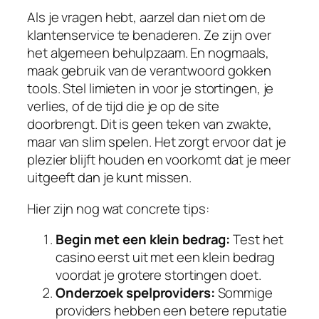
Als je vragen hebt, aarzel dan niet om de
klantenservice te benaderen. Ze zijn over
het algemeen behulpzaam. En nogmaals,
maak gebruik van de verantwoord gokken
tools. Stel limieten in voor je stortingen, je
verlies, of de tijd die je op de site
doorbrengt. Dit is geen teken van zwakte,
maar van slim spelen. Het zorgt ervoor dat je
plezier blijft houden en voorkomt dat je meer
uitgeeft dan je kunt missen.
Hier zijn nog wat concrete tips:
Begin met een klein bedrag:
Test het
casino eerst uit met een klein bedrag
voordat je grotere stortingen doet.
Onderzoek spelproviders:
Sommige
providers hebben een betere reputatie