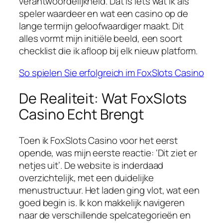
verantwoordelijkheid. Dat is iets wat ik als
speler waardeer en wat een casino op de
lange termijn geloofwaardiger maakt. Dit
alles vormt mijn initiële beeld, een soort
checklist die ik afloop bij elk nieuw platform.
So spielen Sie erfolgreich im FoxSlots Casino
De Realiteit: Wat FoxSlots
Casino Echt Brengt
Toen ik FoxSlots Casino voor het eerst
opende, was mijn eerste reactie: ‘Dit ziet er
netjes uit’. De website is inderdaad
overzichtelijk, met een duidelijke
menustructuur. Het laden ging vlot, wat een
goed begin is. Ik kon makkelijk navigeren
naar de verschillende spelcategorieën en