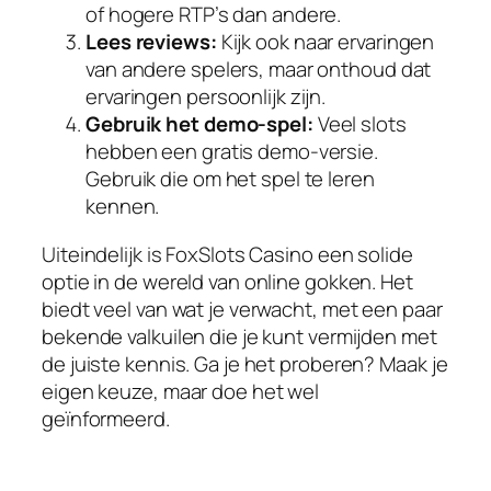
of hogere RTP’s dan andere.
Lees reviews:
Kijk ook naar ervaringen
van andere spelers, maar onthoud dat
ervaringen persoonlijk zijn.
Gebruik het demo-spel:
Veel slots
hebben een gratis demo-versie.
Gebruik die om het spel te leren
kennen.
Uiteindelijk is FoxSlots Casino een solide
optie in de wereld van online gokken. Het
biedt veel van wat je verwacht, met een paar
bekende valkuilen die je kunt vermijden met
de juiste kennis. Ga je het proberen? Maak je
eigen keuze, maar doe het wel
geïnformeerd.