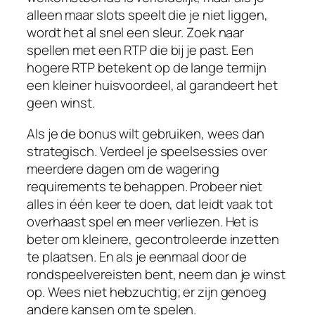
alleen maar slots speelt die je niet liggen,
wordt het al snel een sleur. Zoek naar
spellen met een RTP die bij je past. Een
hogere RTP betekent op de lange termijn
een kleiner huisvoordeel, al garandeert het
geen winst.
Als je de bonus wilt gebruiken, wees dan
strategisch. Verdeel je speelsessies over
meerdere dagen om de wagering
requirements te behappen. Probeer niet
alles in één keer te doen, dat leidt vaak tot
overhaast spel en meer verliezen. Het is
beter om kleinere, gecontroleerde inzetten
te plaatsen. En als je eenmaal door de
rondspeelvereisten bent, neem dan je winst
op. Wees niet hebzuchtig; er zijn genoeg
andere kansen om te spelen.