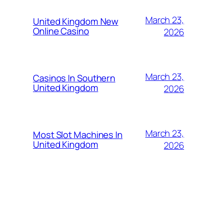
March 23,
United Kingdom New
Online Casino
2026
March 23,
Casinos In Southern
United Kingdom
2026
March 23,
Most Slot Machines In
United Kingdom
2026