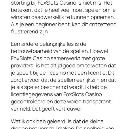
storting bij FoxSlots Casino is niet mis. Het
betekent dat je heel veel moet spelen om je
winsten daadwerkelijk te kunnen opnemen.
Als je een beginner bent, kan dit ontzettend
frustrerend zijn.
Een andere belangrijke les is de
betrouwbaarheid van de spellen. Hoewel
FoxSlots Casino samenwerkt met grote
providers, is het altijd goed om te weten dat
je speelt bij een casino met een licentie. Dit
zorgt ervoor dat de spellen eerlijk zijn en dat
je als speler beschermd wordt. Ik heb de
licentiegegevens van FoxSlots Casino
gecontroleerd en deze waren transparant
vermeld. Dat geeft vertrouwen.
Wat ik ook heb geleerd, is dat de kleine
dingen het verschil maken. De snelheid van