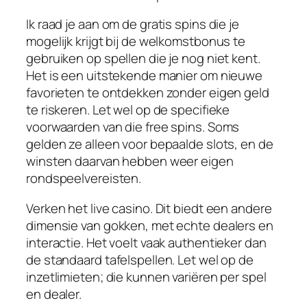
Ik raad je aan om de gratis spins die je
mogelijk krijgt bij de welkomstbonus te
gebruiken op spellen die je nog niet kent.
Het is een uitstekende manier om nieuwe
favorieten te ontdekken zonder eigen geld
te riskeren. Let wel op de specifieke
voorwaarden van die free spins. Soms
gelden ze alleen voor bepaalde slots, en de
winsten daarvan hebben weer eigen
rondspeelvereisten.
Verken het live casino. Dit biedt een andere
dimensie van gokken, met echte dealers en
interactie. Het voelt vaak authentieker dan
de standaard tafelspellen. Let wel op de
inzetlimieten; die kunnen variëren per spel
en dealer.