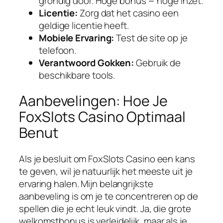
grondig door. Hoge bonus = hoge inzet.
Licentie:
Zorg dat het casino een
geldige licentie heeft.
Mobiele Ervaring:
Test de site op je
telefoon.
Verantwoord Gokken:
Gebruik de
beschikbare tools.
Aanbevelingen: Hoe Je
FoxSlots Casino Optimaal
Benut
Als je besluit om FoxSlots Casino een kans
te geven, wil je natuurlijk het meeste uit je
ervaring halen. Mijn belangrijkste
aanbeveling is om je te concentreren op de
spellen die je echt leuk vindt. Ja, die grote
welkomstbonus is verleidelijk, maar als je